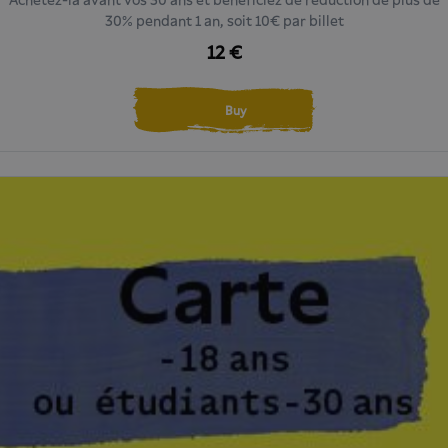
30% pendant 1 an, soit 10€ par billet
12 €
Buy