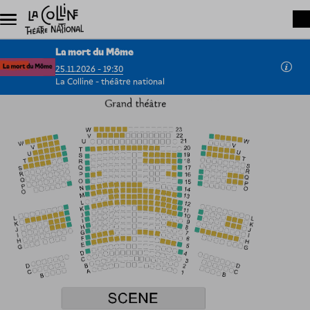
Aller au contenu principal
La mort du Môme
25.11.2026 - 19:30
La Colline - théâtre national