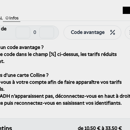
Infos
AL
 de
Code avantage
 un code avantage ?
e code dans le champ [%] ci-dessus, les tarifs réduits
t.
s d'une carte Colline ?
ous à votre compte afin de faire apparaître vos tarifs
ls.
fs ADH n'apparaissent pas, déconnectez-vous en haut à droi
te puis reconnectez-vous en saisissant vos identifiants.
tins
de
10,50 €
à
33,50 €