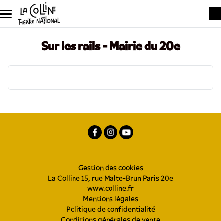
Aller au contenu principal
Sur les rails - Mairie du 20e
Menu
Gestion des cookies
La Colline 15, rue Malte-Brun Paris 20e
Pied
www.colline.fr
de
Mentions légales
page
Politique de confidentialité
Conditions générales de vente