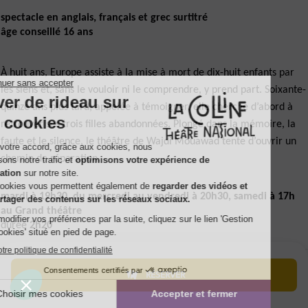
spectacle en anglais, français et grec surtitré
âge conseillé 16 ans
À huit ans, Europe assiste à la mise à mort de dix-huit enfants par
les siens et, sans le vouloir ni le comprendre, y prend part. Soixante-
quinze ans plus tard, appelée à témoigner, elle cherche d’abord à
retrouver ses trois filles abandonnées. Plongé dans la mémoire, la
faute et le silence, le théâtre de Wajdi Mouawad tente d’ouvrir un
chemin de réparation.
mardi à 19h30, du mercredi au vendredi à 20h30, samedi à 17h
au Grand théâtre
durée
2h20
RÉSERVER